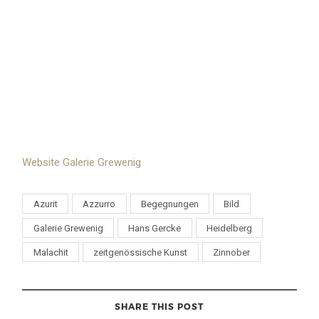
Website Galerie Grewenig
Azurit
Azzurro
Begegnungen
Bild
Galerie Grewenig
Hans Gercke
Heidelberg
Malachit
zeitgenössische Kunst
Zinnober
SHARE THIS POST