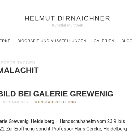
HELMUT DIRNAICHNER
Künstler München
ERKE
BIOGRAFIE UND AUSSTELLUNGEN
GALERIEN
BLOG
POSTS TAGGED
MALACHIT
ILD BEI GALERIE GREWENIG
0 COMMENTS
KUNSTAUSSTELLUNG
lerie Grewenig, Heidelberg – Handschuhsheim vom 23.9. bis
2 Zur Eröffnung spricht Professor Hans Gercke, Heidelberg