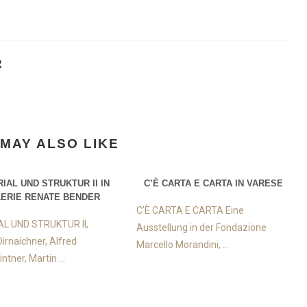
R
MAY ALSO LIKE
IAL UND STRUKTUR II IN
C’È CARTA E CARTA IN VARESE
ERIE RENATE BENDER
C’È CARTA E CARTA Eine
L UND STRUKTUR II,
Ausstellung in der Fondazione
irnaichner, Alfred
Marcello Morandini, ...
tner, Martin ...