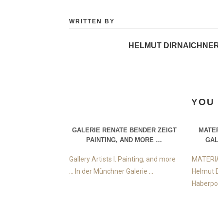
WRITTEN BY
HELMUT DIRNAICHNE
YOU 
GALERIE RENATE BENDER ZEIGT
MATER
PAINTING, AND MORE …
GAL
Gallery Artists I. Painting, and more
MATERIA
… In der Münchner Galerie ...
Helmut D
Haberpoin