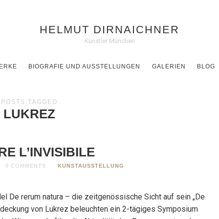
HELMUT DIRNAICHNER
Künstler München
ERKE
BIOGRAFIE UND AUSSTELLUNGEN
GALERIEN
BLOG
POSTS TAGGED
LUKREZ
E L’INVISIBILE
0 COMMENTS
KUNSTAUSSTELLUNG
l De rerum natura – die zeitgenössische Sicht auf sein „De
ntdeckung von Lukrez beleuchten ein 2-tägiges Symposium