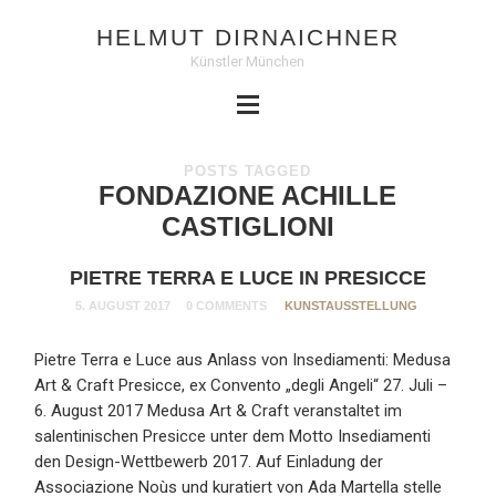
HELMUT DIRNAICHNER
Künstler München
POSTS TAGGED
FONDAZIONE ACHILLE
CASTIGLIONI
PIETRE TERRA E LUCE IN PRESICCE
5. AUGUST 2017
0 COMMENTS
KUNSTAUSSTELLUNG
Pietre Terra e Luce aus Anlass von Insediamenti: Medusa
Art & Craft Presicce, ex Convento „degli Angeli“ 27. Juli –
6. August 2017 Medusa Art & Craft veranstaltet im
salentinischen Presicce unter dem Motto Insediamenti
den Design-Wettbewerb 2017. Auf Einladung der
Associazione Noùs und kuratiert von Ada Martella stelle