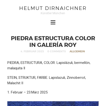
HELMUT DIRNAICHNER
Künstler München
PIEDRA ESTRUCTURA COLOR
IN GALERÍA ROY
4. FEBRUAR 2025
0 COMMENTS
ALLGEMEIN
PIEDRA, ESTRUCTURA, COLOR. Lapislázuli, bermellón,
malaquita Il
STEIN, STRUKTUR, FARBE. Lapislazuli, Zinnoberrot,
Malachit II
1. Februar – 23.März 2025