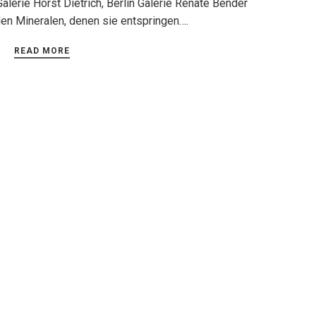
lerie Horst Dietrich, Berlin Galerie Renate Bender
den Mineralen, denen sie entspringen….
READ MORE