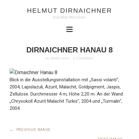
HELMUT DIRNAICHNER
Künstler München
DIRNAICHNER HANAU 8
15. MÄRZ 2024
0 COMMENT
Blick in die Ausstellungsinstallation mit „Sassi volanti“,
2004, Lapislazuli, Azurit, Malachit, Goldpigment, Jaspis,
Zellulose. Durchmesser 4 m, Höhe 2,20 m. An der Wand:
„Chrysokoll Azurit Malachit Türkis“, 2004 und „Turmalin“,
2004.
←
PREVIOUS IMAGE