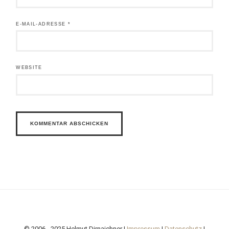
E-MAIL-ADRESSE
*
WEBSITE
© 2006 - 2025 Helmut Dirnaichner |
Impressum
|
Datenschutz
|